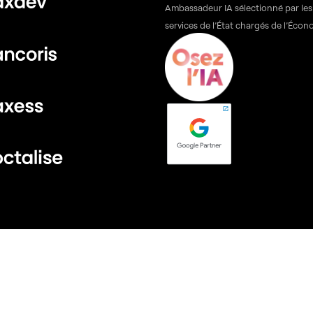
Ambassadeur IA sélectionné par les
services de l’État chargés de l’Écon