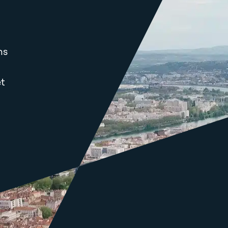
ns
et