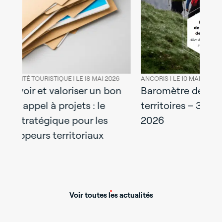
6
ANCORIS |
LE 10 MARS 2026
ANCORIS |
LE 0
n
Baromètre de l’attractivité des
Dynamique
territoires – 3ème édition –
des projet
2026
France – 
Voir toutes les actualités