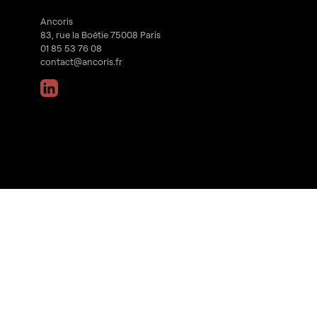
Ancoris
83, rue la Boétie 75008 Paris
01 85 53 76 08
contact@ancoris.fr