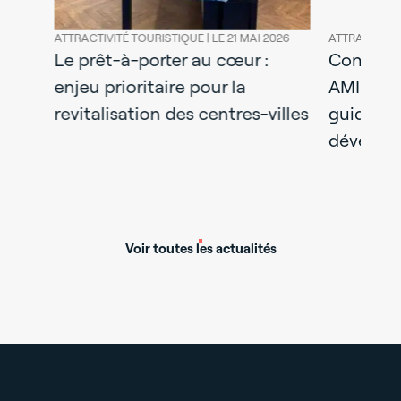
26
ATTRACTIVITÉ TOURISTIQUE |
LE 21 MAI 2026
ATTRACTIVITÉ T
te
Le prêt-à-porter au cœur :
Concevoir 
s
enjeu prioritaire pour la
AMI ou appe
que
revitalisation des centres-villes
guide stra
développeu
Voir toutes les actualités