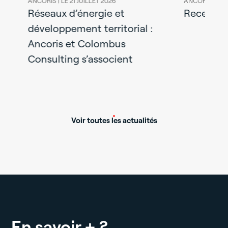
ANCORIS |
LE 21 JUILLET 2026
ANCORIS |
LE 13
t
Réseaux d’énergie et
Recevez la
développement territorial :
des
Ancoris et Colombus
Consulting s’associent
Voir toutes les actualités
En savoir + ?