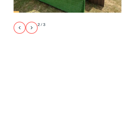
2
/
3