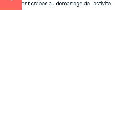
seront créées au démarrage de l’activité.
Découvrez également
...
Retrouvez toutes les actualités d’Ancoris.