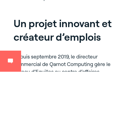
Un projet innovant et
créateur d’emplois
Depuis septembre 2019, le directeur
commercial de Qarnot Computing gère le
bureau d’Eguilles au centre d’affaires
Morphoburo. Il annonce vouloir recruter des
développeurs et des commerciaux pour
élargir la clientèle en Italie et en Espagne.
L’équipe devrait ainsi
passer de 5 salariés
aujourd’hui à 15 dans les 3 ans à venir.