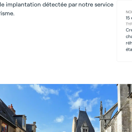
e implantation détectée par notre service
risme.
NO
15
TYP
Cr
ch
réh
ét