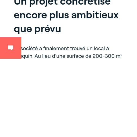
Un projet concrétisé
encore plus ambitieux
que prévu
La société a finalement trouvé un local à
Lesquin. Au lieu d’une surface de 200-300 m²
initialement ciblée, Lemon Tri s’installe au sein
d’un bâtiment de 720m² en anticipant déjà un
développement accéléré de son activité. Dans
l’intervalle, l’entreprise s’est pour le moment
entourée de sociétés colocataires qui lui
louent des cellules de 100 m². 5 recrutements
sont prévus au démarrage de l’activité et 5
personnes supplémentaires par an devraient
ensuite rejoindre l’équipe lilloise.