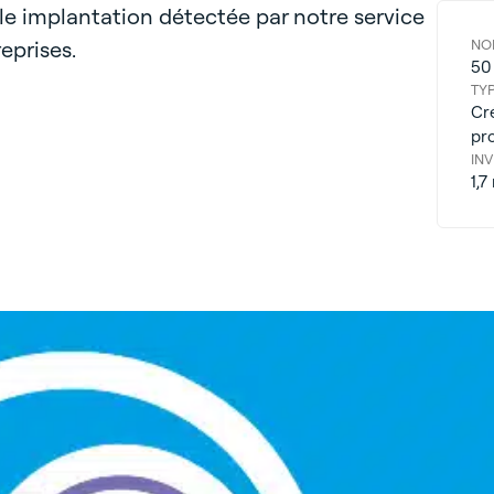
e implantation détectée par notre service
eprises.
NO
50
TYP
Cré
pr
IN
1,7