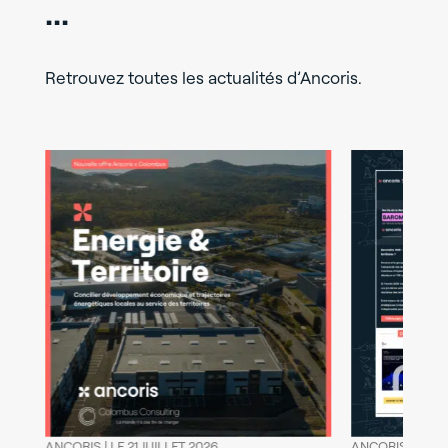
...
Retrouvez toutes les actualités d’Ancoris.
ANCORIS |
LE 21 JUILLET 2026
ANCORIS |
LE 13