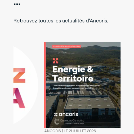
...
Retrouvez toutes les actualités d’Ancoris.
ANCORIS |
LE 21 JUILLET 2026
ANCORIS |
LE 13