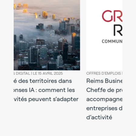
OFFRES D'EMPLOIS |
LE 23 OCTOBRE 2024
OFFRES D'EMPLO
Reims Business recrute un.e
Offre d’em
s
Chef.fe de projet –
d’attracti
ter
accompagnement des
implantati
entreprises des zones
d’activité